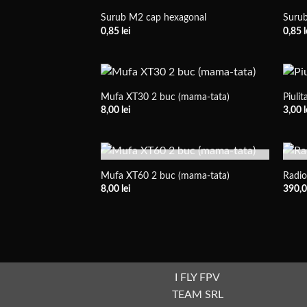
Surub M2 cap hexagonal
Suru
0,85
lei
0,85
l
Mufa XT30 2 buc (mama-tata)
Piuli
8,00
lei
3,00
l
STOC EPUIZAT
Mufa XT60 2 buc (mama-tata)
Radio
8,00
lei
390,
I FLY FPV
TEAM SRL