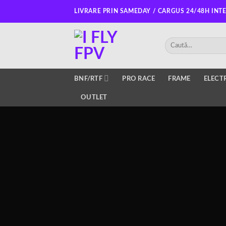
Salt
LIVRARE PRIN SAMEDAY / CARGUS 24/48H INT
la
conținut
Caută
după:
BNF/RTF
PRO RACE
FRAME
ELECT
OUTLET