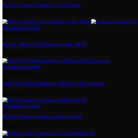
RUSH Cherry II Antena Y UFL 87mm
65,00
lei
Vizualizare rapidă
Stoc epuizat
RUSH TANK II V2 Ultimate 5.8G 48CH
190,00
lei
Vizualizare rapidă
Stoc epuizat
LHCP RP-SMA Albatross 150mm 5.8G Antenna
40,00
lei
Vizualizare rapidă
RUSH Cherry II Antena 150mm SMA
65,00
lei