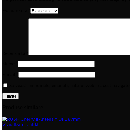
Evaluarea ta
*
Recenzia ta
*
Nume
*
E-mail
*
Salvează-mi numele, emailul și site-ul web în acest navigat
Produse similare
Vizualizare rapidă