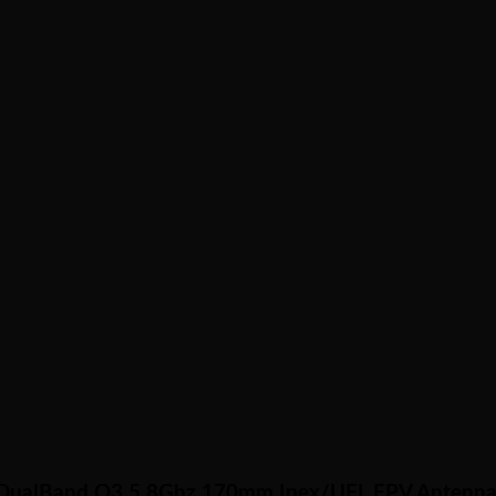
prey DualBand O3 5.8Ghz 170mm Ipex/UFL FPV Antenna