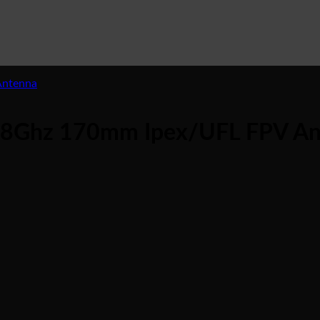
5.8Ghz 170mm Ipex/UFL FPV A