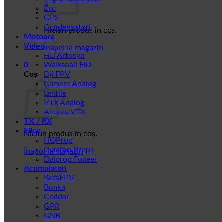
Esc
GPS
Condensatori
Niciun produs în coș.
Motoare
Video
Înapoi la magazin
HD Artosyn
0
Walksnail HD
Coș
Dji FPV
Camere Analog
Lentile
VTX Analog
Antene VTX
TX / RX
Elice
Niciun produs în coș.
HQProp
Gemfan Props
Înapoi la magazin
Dalprop Foxeer
Acumulatori
BetaFPV
Bonka
Coddar
GPR
GNB