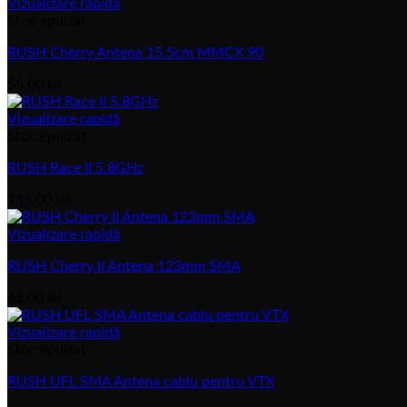
Vizualizare rapidă
Stoc epuizat
RUSH Cherry Antena 15.5cm MMCX 90
55,00
lei
Vizualizare rapidă
Stoc epuizat
RUSH Race II 5.8GHz
135,00
lei
Vizualizare rapidă
RUSH Cherry II Antena 123mm SMA
65,00
lei
Vizualizare rapidă
Stoc epuizat
RUSH UFL SMA Antena cablu pentru VTX