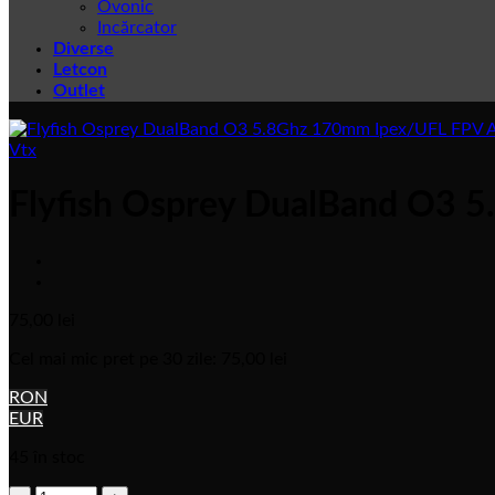
Ovonic
Incărcator
Diverse
Letcon
Outlet
Vtx
Flyfish Osprey DualBand O3 
75,00
lei
Cel mai mic pret pe 30 zile:
75,00
lei
RON
EUR
45 în stoc
Cantitate