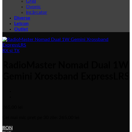
GNB
Ovonic
Incărcator
Diverse
Letcon
Outlet
RX și TX
RadioMaster Nomad Dual 1W
Gemini Xrossband ExpressLRS
265,00
lei
Cel mai mic pret pe 30 zile:
265,00
lei
RON