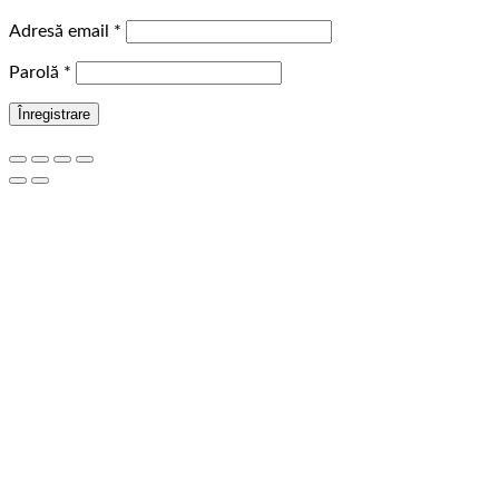
Obligatoriu
Adresă email
*
Obligatoriu
Parolă
*
Înregistrare