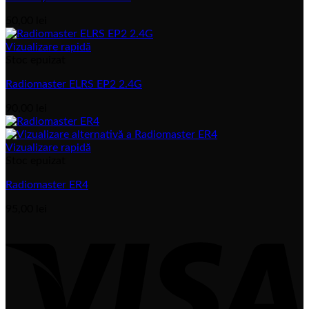
50,00
lei
Vizualizare rapidă
Stoc epuizat
Radiomaster ELRS EP2 2.4G
90,00
lei
Vizualizare rapidă
Stoc epuizat
Radiomaster ER4
95,00
lei
V