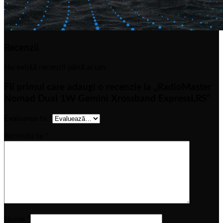
Recenzii
Nu există recenzii până acum.
Fii primul care adaugi o recenzie la „RadioMaster
Nomad Dual 1W Gemini Xrossband ExpressLRS”
Evaluarea ta
*
Recenzia ta
*
Nume
*