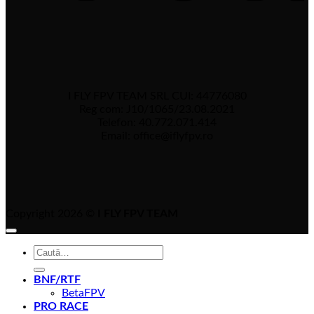
I FLY FPV TEAM SRL CUI: 44776080
Reg com: J10/1065/23.08.2021
Telefon: 40.772.071.414
Email: office@iflyfpv.ro
Copyright 2026 ©
I FLY FPV TEAM
Caută
după:
BNF/RTF
BetaFPV
PRO RACE