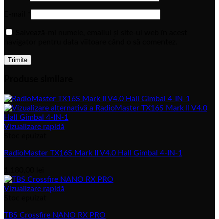
E-mail
*
Salvează-mi numele, emailul și site-ul web în acest
navigator pentru data viitoare când o să comentez.
Produse similare
Vizualizare rapidă
Stoc epuizat
RadioMaster TX16S Mark II V4.0 Hall Gimbal 4-IN-1
1.180,00
lei
Vizualizare rapidă
Stoc epuizat
TBS Crossfire NANO RX PRO