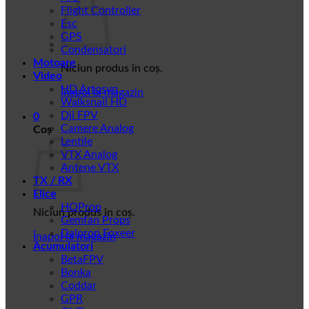
Flight Controller
Esc
GPS
Condensatori
Motoare
Niciun produs în coș.
Video
HD Artosyn
Înapoi la magazin
Walksnail HD
Dji FPV
0
Camere Analog
Coș
Lentile
VTX Analog
Antene VTX
TX / RX
Elice
HQProp
Niciun produs în coș.
Gemfan Props
Dalprop Foxeer
Înapoi la magazin
Acumulatori
BetaFPV
Bonka
Coddar
GPR