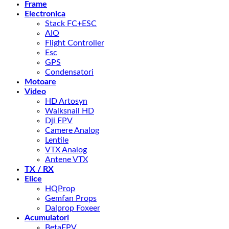
Frame
Electronica
Stack FC+ESC
AIO
Flight Controller
Esc
GPS
Condensatori
Motoare
Video
HD Artosyn
Walksnail HD
Dji FPV
Camere Analog
Lentile
VTX Analog
Antene VTX
TX / RX
Elice
HQProp
Gemfan Props
Dalprop Foxeer
Acumulatori
BetaFPV