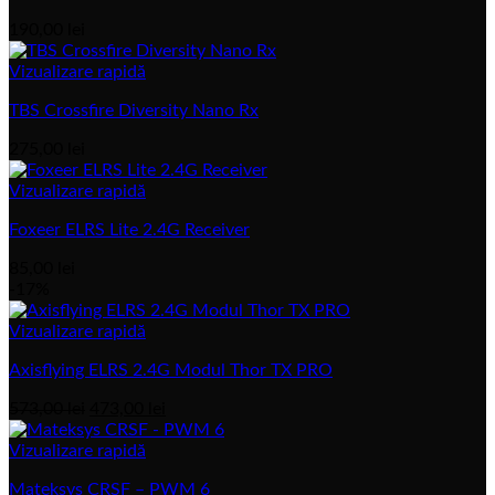
190,00
lei
Vizualizare rapidă
TBS Crossfire Diversity Nano Rx
275,00
lei
Vizualizare rapidă
Foxeer ELRS Lite 2.4G Receiver
85,00
lei
-17%
Vizualizare rapidă
Axisflying ELRS 2.4G Modul Thor TX PRO
Prețul
Prețul
573,00
lei
473,00
lei
inițial
actual
a
este:
Vizualizare rapidă
fost:
473,00 lei.
Mateksys CRSF – PWM 6
573,00 lei.