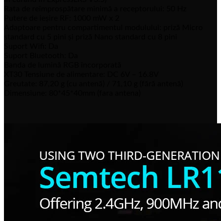
Rata de reîmprospătare minimă a receptorului: 50 Hz
Putere de ieșire RF: 1000 mW x 2
Adaptoare pentru compartimentul modulului: priză Micro
standard cu 5 pini și priză Nano standard cu 8 pini
Suport Wifi: Da
Suport Bluetooth: Da
Banda de lumină RGB încorporată
XT30 Tensiune de alimentare: DC 6V – 16.8V
Greutate: 87,20 g (cu antenă) / 71,10 g (fără antenă)
Dimensiune: 80*45*40mm (fara antena)