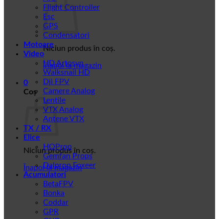
Flight Controller
Esc
GPS
Condensatori
Motoare
Niciun produs în coș.
Video
HD Artosyn
Înapoi la magazin
Walksnail HD
Dji FPV
0
Camere Analog
Coș
Lentile
VTX Analog
Antene VTX
TX / RX
Elice
HQProp
Niciun produs în coș.
Gemfan Props
Dalprop Foxeer
Înapoi la magazin
Acumulatori
BetaFPV
Bonka
Coddar
GPR