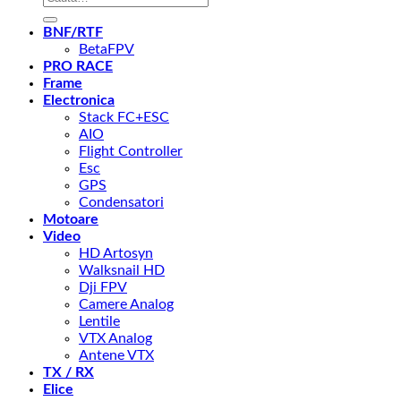
după:
BNF/RTF
BetaFPV
PRO RACE
Frame
Electronica
Stack FC+ESC
AIO
Flight Controller
Esc
GPS
Condensatori
Motoare
Video
HD Artosyn
Walksnail HD
Dji FPV
Camere Analog
Lentile
VTX Analog
Antene VTX
TX / RX
Elice