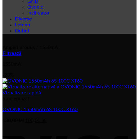
GNB
Ovonic
Incărcator
Diverse
Letcon
Outlet
Amperi produs
/
1550mA
Filtrează
1550mA
-23%
Vizualizare rapidă
Stoc epuizat
OVONIC 1550mAh 6S 100C XT60
Prețul
Prețul
130,00
lei
100,00
lei
inițial
actual
V
a
este:
fost:
100,00 lei.