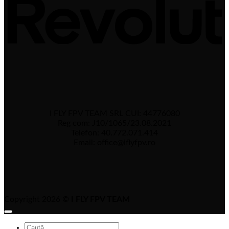
I FLY FPV TEAM SRL CUI: 44776080
Reg com: J10/1065/23.08.2021
Telefon: 40.772.071.414
Email: office@iflyfpv.ro
Copyright 2026 ©
I FLY FPV TEAM
Caută