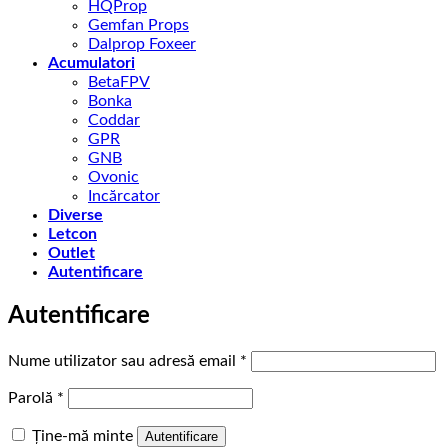
HQProp
Gemfan Props
Dalprop Foxeer
Acumulatori
BetaFPV
Bonka
Coddar
GPR
GNB
Ovonic
Incărcator
Diverse
Letcon
Outlet
Autentificare
Autentificare
Obligatoriu
Nume utilizator sau adresă email
*
Obligatoriu
Parolă
*
Ține-mă minte
Autentificare