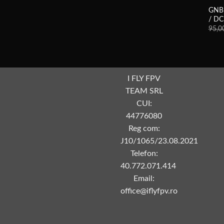
GNB
/ DC
95,0
I FLY FPV
TEAM SRL
CUI:
44776080
Reg com:
J10/1065/23.08.2021
Telefon:
40.772.071.414
Email:
office@iflyfpv.ro