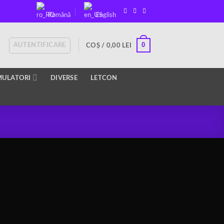
Română
English
0
AUTENTIFICARE
COȘ /
0,00
LEI
ULATORI
DIVERSE
LETCON