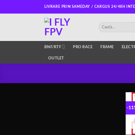
Salt
LIVRARE PRIN SAMEDAY / CARGUS 24/48H INT
la
conținut
Caută
după:
BNF/RTF
PRO RACE
FRAME
ELECT
OUTLET
-1