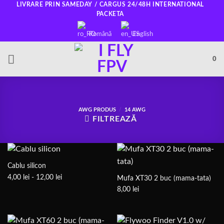
Salt
LIVRARE PRIN SAMEDAY / CARGUS 24/48H INTERNATIONAL
PACKETA
la
conținut
Română
English
0
AWG PRODUS
/
14 AWG
FILTREAZĂ
Cablu silicon
Interval
4,00
lei
-
12,00
lei
Mufa XT30 2 buc (mama-tata)
de
8,00
lei
prețuri:
4,00 lei
până