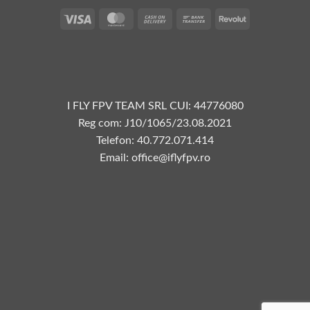
Vize
MasterCard
Plata
Transfer
Revolut
la
bancar
livrare
I FLY FPV TEAM SRL CUI: 44776080
Reg com: J10/1065/23.08.2021
Telefon: 40.772.071.414
Email: office@iflyfpv.ro