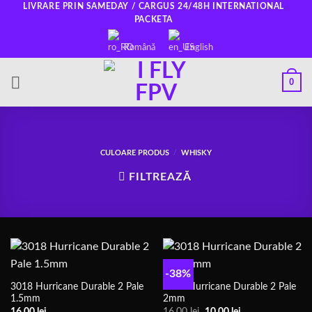
Salt
LIVRARE PRIN SAMEDAY / CARGUS 24/48H INTERNATIONAL
PACKETA
la
conținut
Română
English
0
CULOARE PRODUS
/
WHISKY
FILTREAZĂ
-38%
3018 Hurricane Durable 2 Pale
3018 Hurricane Durable 2 Pale
1.5mm
2mm
Prețul
Prețul
16,00
lei
16,00
lei
10,00
lei