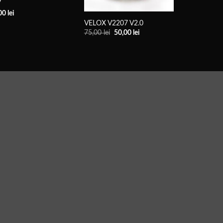
7
00
lei
VELOX V2207 V2.0
Prețul
Prețul
75,00
lei
50,00
lei
inițial
actual
a
este:
fost:
50,00 lei.
75,00 lei.