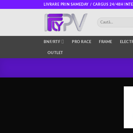
Salt
LIVRARE PRIN SAMEDAY / CARGUS 24/48H INT
la
conținut
Caută
după:
BNF/RTF
PRO RACE
FRAME
ELECT
OUTLET