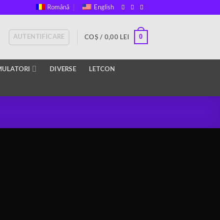
Română
English
0
AUTENTIFICARE
COȘ /
0,00
LEI
ULATORI
DIVERSE
LETCON