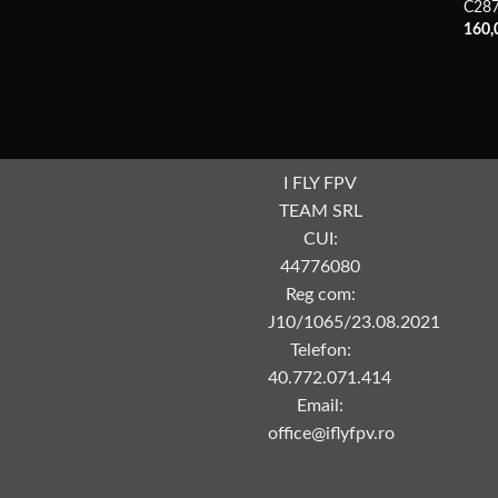
C28
160,
I FLY FPV
TEAM SRL
CUI:
44776080
Reg com:
J10/1065/23.08.2021
Telefon:
40.772.071.414
Email:
office@iflyfpv.ro