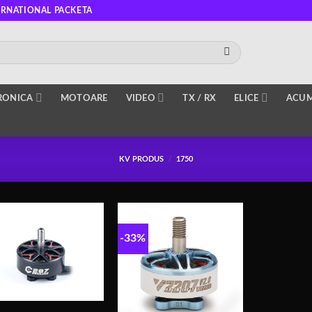
ERNATIONAL PACKETA
RONICA
MOTOARE
VIDEO
TX / RX
ELICE
ACUM
KV PRODUS
/
1750
-33%