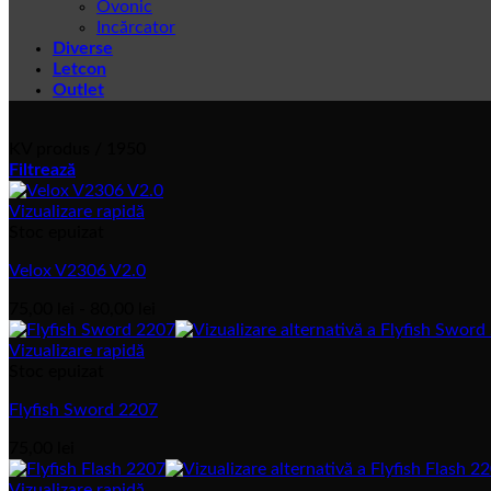
Ovonic
Incărcator
Diverse
Letcon
Outlet
KV produs
/
1950
Filtrează
Vizualizare rapidă
Stoc epuizat
Velox V2306 V2.0
Interval
75,00
lei
-
80,00
lei
de
prețuri:
Vizualizare rapidă
75,00 lei
Stoc epuizat
până
Flyfish Sword 2207
la
80,00 lei
75,00
lei
Vizualizare rapidă