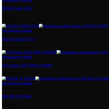
Flyfish Flash 2207
110,00
lei
-33%
Vizualizare rapidă
VELOX V2207 V2.0
Prețul
Prețul
75,00
lei
50,00
lei
inițial
actual
a
este:
Vizualizare rapidă
fost:
50,00 lei.
VCI Spark 2207 PRO 1950KV
75,00 lei.
100,00
lei
Vizualizare rapidă
Stoc epuizat
PACER v3 P2306
90,00
lei