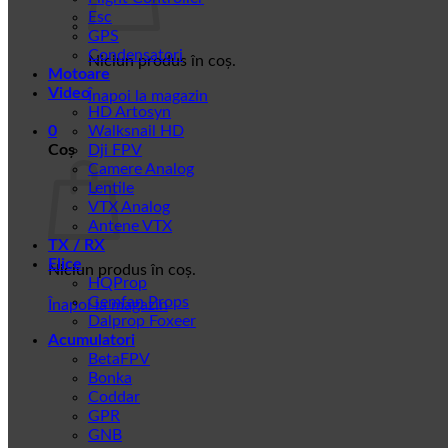
Esc
GPS
Condensatori
Niciun produs în coș.
Motoare
Video
Înapoi la magazin
HD Artosyn
0
Walksnail HD
Coș
Dji FPV
Camere Analog
Lentile
VTX Analog
Antene VTX
TX / RX
Elice
Niciun produs în coș.
HQProp
Gemfan Props
Înapoi la magazin
Dalprop Foxeer
Acumulatori
BetaFPV
Bonka
Coddar
GPR
GNB