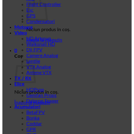
Flight Controller
Esc
GPS
Condensatori
Motoare
Niciun produs în coș.
Video
HD Artosyn
Înapoi la magazin
Walksnail HD
Dji FPV
0
Camere Analog
Coș
Lentile
VTX Analog
Antene VTX
TX / RX
Elice
HQProp
Niciun produs în coș.
Gemfan Props
Dalprop Foxeer
Înapoi la magazin
Acumulatori
BetaFPV
Bonka
Coddar
GPR