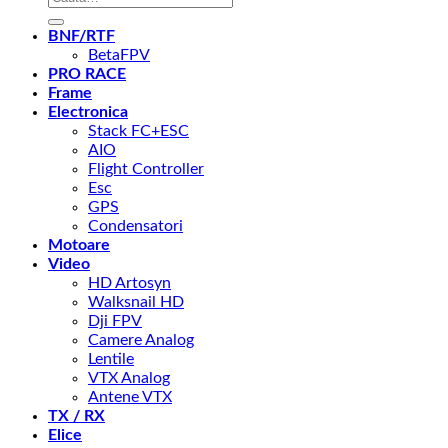
după:
BNF/RTF
BetaFPV
PRO RACE
Frame
Electronica
Stack FC+ESC
AIO
Flight Controller
Esc
GPS
Condensatori
Motoare
Video
HD Artosyn
Walksnail HD
Dji FPV
Camere Analog
Lentile
VTX Analog
Antene VTX
TX / RX
Elice