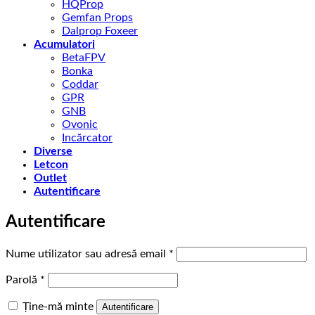
HQProp
Gemfan Props
Dalprop Foxeer
Acumulatori
BetaFPV
Bonka
Coddar
GPR
GNB
Ovonic
Incărcator
Diverse
Letcon
Outlet
Autentificare
Autentificare
Obligatoriu
Nume utilizator sau adresă email
*
Obligatoriu
Parolă
*
Ține-mă minte
Autentificare