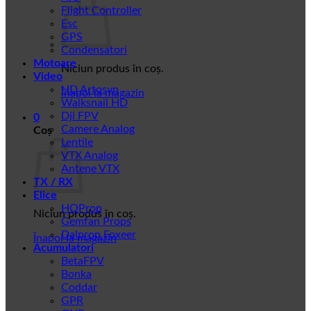
Flight Controller
Esc
GPS
Condensatori
Motoare
Niciun produs în coș.
Video
HD Artosyn
Înapoi la magazin
Walksnail HD
Dji FPV
0
Camere Analog
Coș
Lentile
VTX Analog
Antene VTX
TX / RX
Elice
HQProp
Niciun produs în coș.
Gemfan Props
Dalprop Foxeer
Înapoi la magazin
Acumulatori
BetaFPV
Bonka
Coddar
GPR