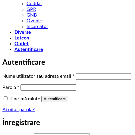
Coddar
GPR
GNB
Ovonic
Incărcator
Diverse
Letcon
Outlet
Autentificare
Autentificare
Obligatoriu
Nume utilizator sau adresă email
*
Obligatoriu
Parolă
*
Ține-mă minte
Autentificare
Ai uitat parola?
Înregistrare