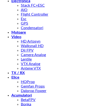
Electronica
Stack FC+ESC
AIO
Flight Controller
Esc
GPS
Condensatori
Motoare
Video
HD Artosyn
Walksnail HD
Dji FPV
Camere Analog
Lentile
VTX Analog
Antene VTX
TX / RX
Elice
HQProp
Gemfan Props
Dalprop Foxeer
Acumulatori
BetaFPV
Bonka