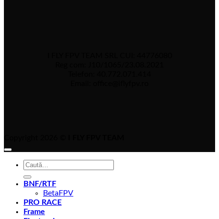
I FLY FPV TEAM SRL CUI: 44776080
Reg com: J10/1065/23.08.2021
Telefon: 40.772.071.414
Email: office@iflyfpv.ro
Copyright 2026 ©
I FLY FPV TEAM
Caută
după:
BNF/RTF
BetaFPV
PRO RACE
Frame