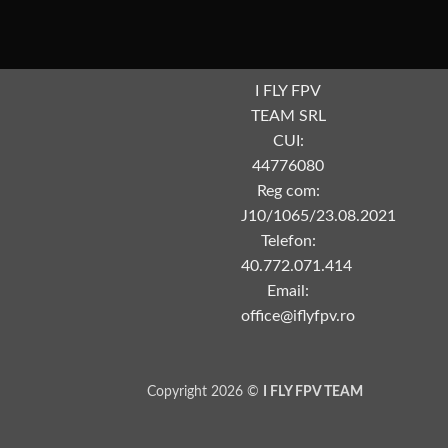
I FLY FPV
TEAM SRL
CUI:
44776080
Reg com:
J10/1065/23.08.2021
Telefon:
40.772.071.414
Email:
office@iflyfpv.ro
Copyright 2026 ©
I FLY FPV TEAM