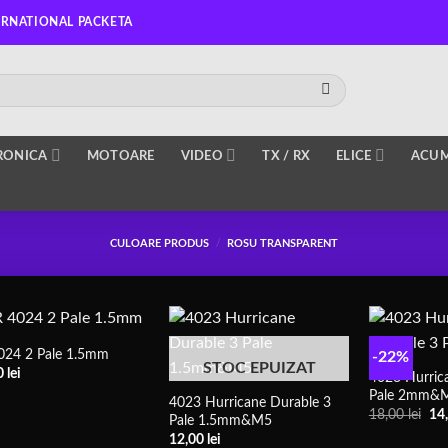
ERNATIONAL PACKETA
RONICA
MOTOARE
VIDEO
TX / RX
ELICE
ACUM
CULOARE PRODUS
/
ROSU TRANSPARENT
024 2 Pale 1.5mm
-22%
STOC EPUIZAT
0
lei
4023 Hurric
Pale 2mm&
4023 Hurricane Durable 3
Pre
18,00
lei
14
Pale 1.5mm&M5
iniț
12,00
lei
a