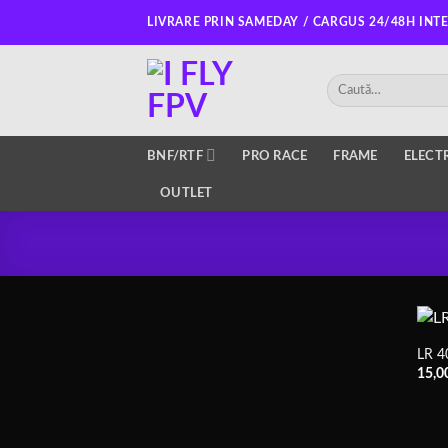
Salt
LIVRARE PRIN SAMEDAY / CARGUS 24/48H INT
la
conținut
Caută
după:
BNF/RTF
PRO RACE
FRAME
ELECT
OUTLET
LR 4
15,0