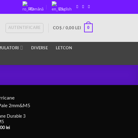
Română
English
0
AUTENTIFICARE
COȘ /
0,00
LEI
ULATORI
DIVERSE
LETCON
ane Durable 3
M5
țul
Prețul
,00
lei
ial
actual
este: