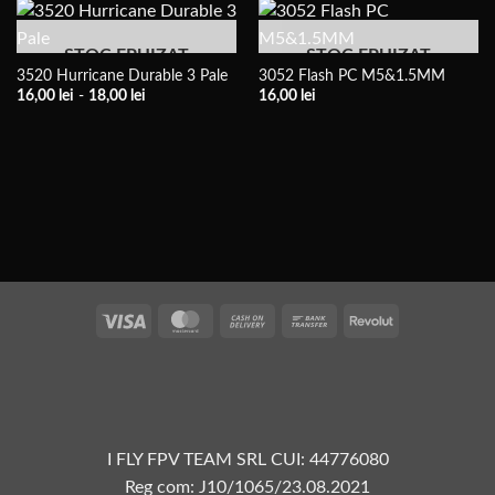
STOC EPUIZAT
STOC EPUIZAT
3520 Hurricane Durable 3 Pale
3052 Flash PC M5&1.5MM
Interval
16,00
lei
-
18,00
lei
16,00
lei
de
prețuri:
16,00 lei
până
la
18,00 lei
Vize
MasterCard
Plata
Transfer
Revolut
la
bancar
livrare
I FLY FPV TEAM SRL CUI: 44776080
Reg com: J10/1065/23.08.2021