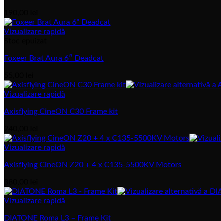
190,00
lei
Vizualizare rapidă
Stoc epuizat
Foxeer Brat Aura 6″ Deadcat
55,00
lei
Vizualizare rapidă
Axisflying CineON C30 Frame kit
240,00
lei
Vizualizare rapidă
Axisflying CineON Z20 + 4 x C135-5500KV Motors
380,00
lei
Vizualizare rapidă
DIATONE Roma L3 – Frame Kit