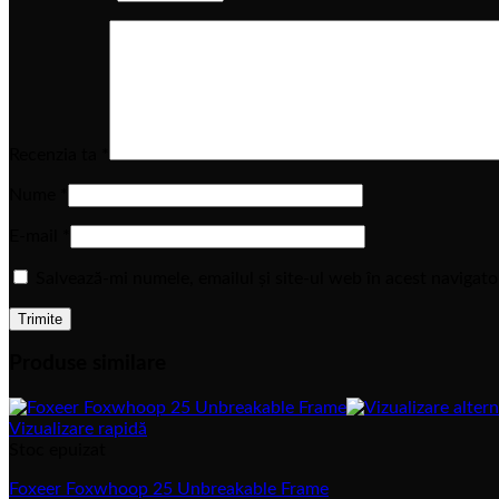
Recenzia ta
*
Nume
*
E-mail
*
Salvează-mi numele, emailul și site-ul web în acest navigat
Produse similare
Vizualizare rapidă
Stoc epuizat
Foxeer Foxwhoop 25 Unbreakable Frame