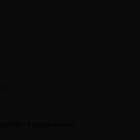
204
ineON C30 + 4 x C204 Motors”