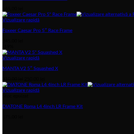
165,00
lei
Vizualizare rapidă
Foxeer Caesar Pro 5″ Race Frame
245,00
lei
-19%
Vizualizare rapidă
MANTA V2 5″ Squashed X
Prețul
Prețul
310,00
lei
250,00
lei
inițial
actual
a
este:
Vizualizare rapidă
fost:
250,00 lei.
Stoc epuizat
310,00 lei.
DIATONE Roma L4 4inch LR Frame Kit
175,00
lei