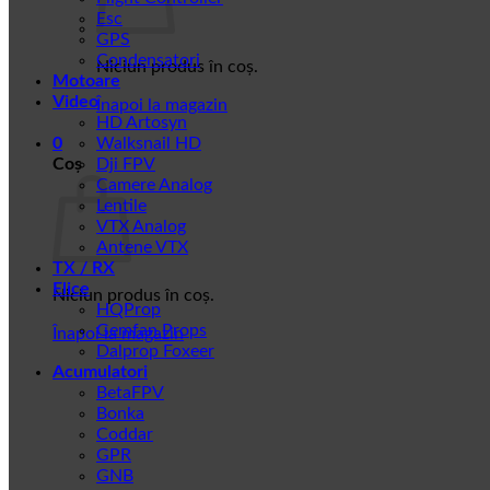
Esc
GPS
Condensatori
Niciun produs în coș.
Motoare
Video
Înapoi la magazin
HD Artosyn
0
Walksnail HD
Coș
Dji FPV
Camere Analog
Lentile
VTX Analog
Antene VTX
TX / RX
Elice
Niciun produs în coș.
HQProp
Gemfan Props
Înapoi la magazin
Dalprop Foxeer
Acumulatori
BetaFPV
Bonka
Coddar
GPR
GNB