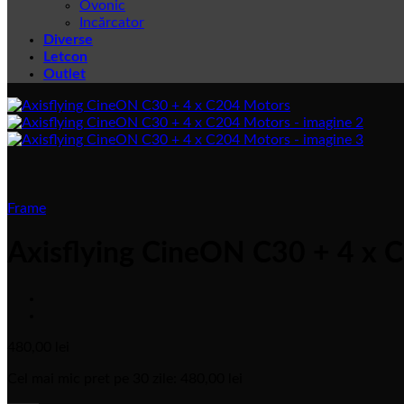
Ovonic
Incărcator
Diverse
Letcon
Outlet
Frame
Axisflying CineON C30 + 4 x 
480,00
lei
Cel mai mic pret pe 30 zile:
480,00
lei