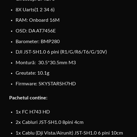
8X Uarts(1 2 34 6)
RAM: Onboard 16M
OSD: DA AT7456E
Barometer: BMP280
DJI JST-SH1.0 6 pini (R1/G/R6/T6/G/10V)
Montură: 30.5*30.5mm M3
Greutate: 10.1g
Firmware: SKYSTARSH7HD
Pachetul contine:
1x FC H743 HD
2x Cabluri JST-SH1.0 8pini 4cm
1x Cablu (Dji Vista/Airunit) JST-SH1.0 6 pini 10cm