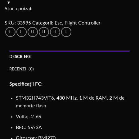
Stoc epuizat
SKU:
33995
Categorii:
Esc
,
Flight Controller
DESCRIERE
RECENZII (0)
Specificații FC:
STM32H743VIT6, 480 MHz, 1 M de RAM, 2 M de
memorie flash
Voltaj: 2-6S
BEC: 5V/3A
Giroscop: BMI270