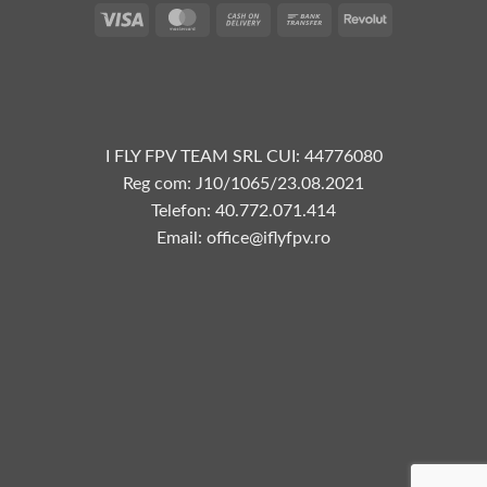
Vize
MasterCard
Plata
Transfer
Revolut
la
bancar
livrare
I FLY FPV TEAM SRL CUI: 44776080
Reg com: J10/1065/23.08.2021
Telefon: 40.772.071.414
Email: office@iflyfpv.ro