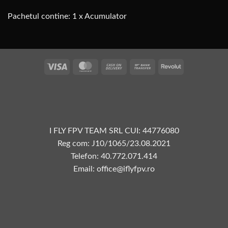
Pachetul contine: 1 x Acumulator
Vize
MasterCard
Plata
Transfer
Revolut
la
bancar
livrare
I FLY FPV TEAM SRL CUI: 44776080
Reg com: J10/1065/23.08.2021
Telefon: 40.772.071.414
Email: office@iflyfpv.ro