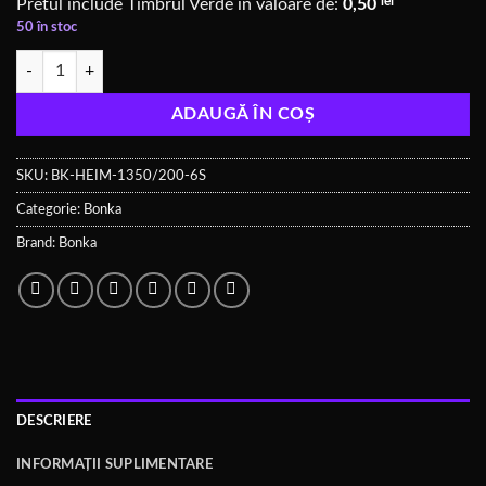
lei
Pretul include Timbrul Verde în valoare de:
0,50
50 în stoc
Cantitate BONKA 1350mAh 200C 6S Dandelion
ADAUGĂ ÎN COȘ
SKU:
BK-HEIM-1350/200-6S
Categorie:
Bonka
Brand:
Bonka
DESCRIERE
INFORMAȚII SUPLIMENTARE