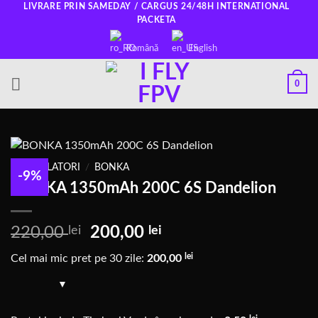
Salt
LIVRARE PRIN SAMEDAY / CARGUS 24/48H INTERNATIONAL
PACKETA
la
conținut
Română
English
0
ACUMULATORI
/
BONKA
-9%
BONKA 1350mAh 200C 6S Dandelion
Prețul
Prețul
220,00
lei
200,00
lei
inițial
actual
lei
Cel mai mic pret pe 30 zile:
200,00
a
este:
fost:
200,00 lei.
220,00 lei.