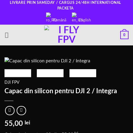
Salt
LIVRARE PRIN SAMEDAY / CARGUS 24/48H INTERNATIONAL
PACKETA
la
conținut
Română
English
0
DJI FPV
Capac din silicon pentru DJI 2 / Integra
55,00
lei