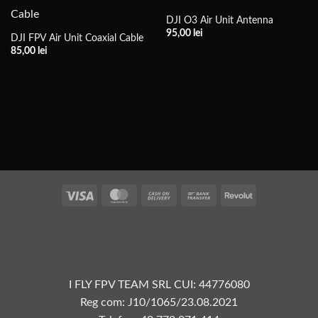
DJI O3 Air Unit Antenna
95,00
lei
DJI FPV Air Unit Coaxial Cable
85,00
lei
Vize
MasterCard
Plata
Transfer
Revolut
la
bancar
livrare
I FLY FPV TEAM SRL CUI: 44776080
Reg com: J10/1065/23.08.2021