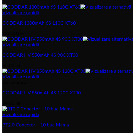
Vizualizare rapidă
CODDAR 1300mAh 6S 110C XT60
130,00
lei
Vizualizare rapidă
CODDAR HV 550mAh 4S 90C XT30
65,00
lei
Vizualizare rapidă
Stoc epuizat
CODDAR HV 850mAh 4S 120C XT30
90,00
lei
Vizualizare rapidă
BT2.0 Conector – 10 buc Mama