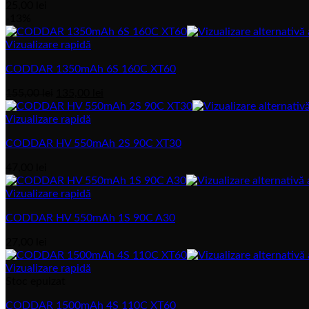
25,00
lei
-13%
Vizualizare rapidă
CODDAR 1350mAh 6S 160C XT60
Prețul
Prețul
155,00
lei
135,00
lei
inițial
actual
a
este:
Vizualizare rapidă
fost:
135,00 lei.
CODDAR HV 550mAh 2S 90C XT30
155,00 lei.
47,00
lei
Vizualizare rapidă
CODDAR HV 550mAh 1S 90C A30
27,00
lei
Vizualizare rapidă
Stoc epuizat
CODDAR 1500mAh 4S 110C XT60