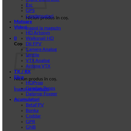
Esc
GPS
Condensatori
Niciun produs în coș.
Motoare
Video
Înapoi la magazin
HD Artosyn
0
Walksnail HD
Coș
Dji FPV
Camere Analog
Lentile
VTX Analog
Antene VTX
TX / RX
Elice
Niciun produs în coș.
HQProp
Gemfan Props
Înapoi la magazin
Dalprop Foxeer
Acumulatori
BetaFPV
Bonka
Coddar
GPR
GNB