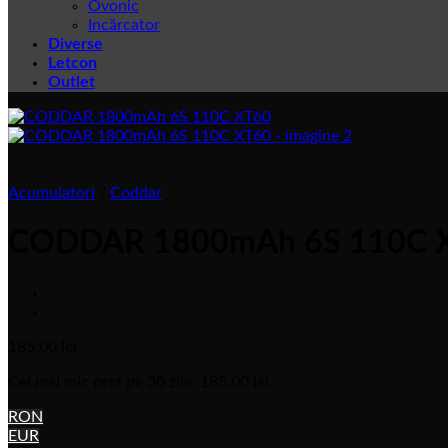
Ovonic
Incărcator
Diverse
Letcon
Outlet
Acumulatori
/
Coddar
CODDAR 1800mAh 6S 110C 
185,00
lei
Cel mai mic pret pe 30 zile:
185,00
lei
RON
EUR