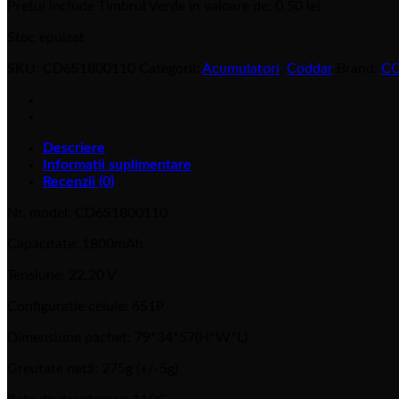
Pretul include Timbrul Verde în valoare de:
0,50
lei
Stoc epuizat
SKU:
CD6S1800110
Categorii:
Acumulatori
,
Coddar
Brand:
C
Descriere
Informații suplimentare
Recenzii (0)
Nr. model: CD6S1800110
Capacitate: 1800mAh
Tensiune: 22,20 V
Configurație celule: 6S1P
Dimensiune pachet: 79*34*57(H*W*L)
Greutate netă: 275g (+/-5g)