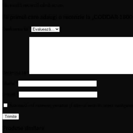
Nu există recenzii până acum.
Fii primul care adaugi o recenzie la „CODDAR 18
Evaluarea ta
*
Recenzia ta
*
Nume
*
E-mail
*
Salvează-mi numele, emailul și site-ul web în acest navigat
Produse similare