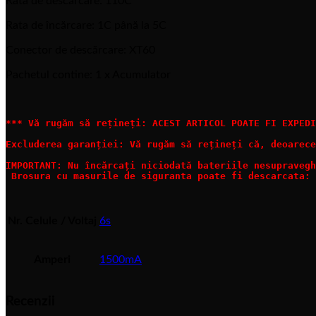
Rata de descărcare: 110C
Rata de încărcare: 1C până la 5C
Conector de descărcare: XT60
Pachetul contine: 1 x Acumulator
*** Vă rugăm să rețineți: ACEST ARTICOL POATE FI EXPEDI
Excluderea garanției: Vă rugăm să rețineți că, deoarece
IMPORTANT: Nu încărcați niciodată bateriile nesupravegh
 Brosura cu masurile de siguranta poate fi descarcata: 
Nr. Celule / Voltaj
6s
Amperi
1500mA
Recenzii