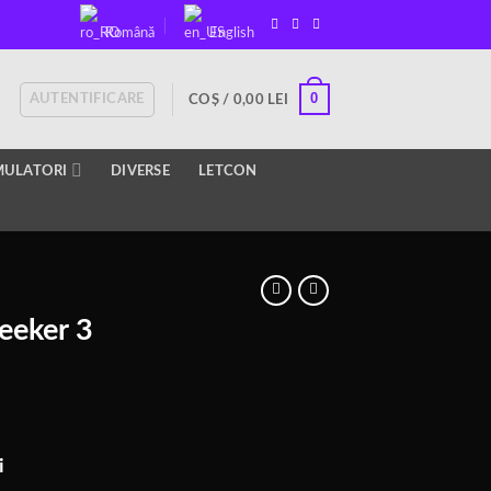
Română
English
0
AUTENTIFICARE
COȘ /
0,00
LEI
ULATORI
DIVERSE
LETCON
eeker 3
Prețul
i