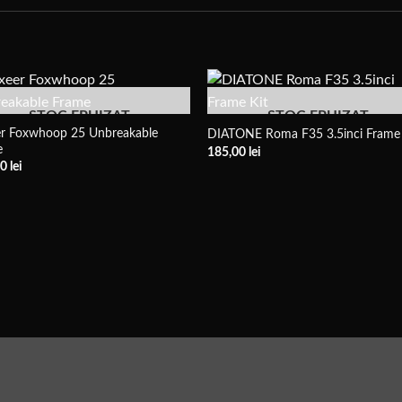
STOC EPUIZAT
STOC EPUIZAT
er Foxwhoop 25 Unbreakable
DIATONE Roma F35 3.5inci Frame 
e
185,00
lei
00
lei