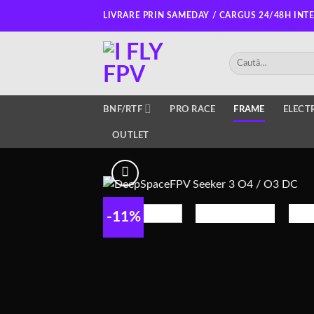
Salt
LIVRARE PRIN SAMEDAY / CARGUS 24/48H INT
la
conținut
Caută
după:
BNF/RTF
PRO RACE
FRAME
ELECT
OUTLET
-11%