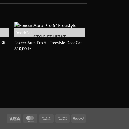
STOC EPUIZAT
Kit
Foxeer Aura Pro 5″ Freestyle DeadCat
310,00
lei
Axisflying MANTA 6
380,00
lei
Vize
MasterCard
Plata
Transfer
Revolut
la
bancar