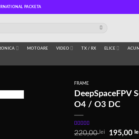
ERNATIONAL PACKETA
RONICA
MOTOARE
VIDEO
TX / RX
ELICE
ACUM
FRAME
DeepSpaceFPV S
O4 / O3 DC
Evaluat la
5
Prețul
220,00
lei
195,00
le
din 5 pe