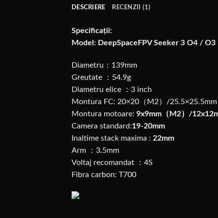
DESCRIERE
RECENZII (1)
Specificații:
Model: DeepSpaceFPV Seeker 3 O4 / O3
Diametru：139mm
Greutate ：54.9g
Diametru elice ：3 inch
Montura FC: 20×20（M2）/25.5×25.5
Montura motoare:
9x9mm（M2）/12x12m
Camera standard:
19-20mm
Inaltime stack maxima :
22mm
Arm ：3.5mm
Voltaj recomandat ：4S
Fibra carbon: T700