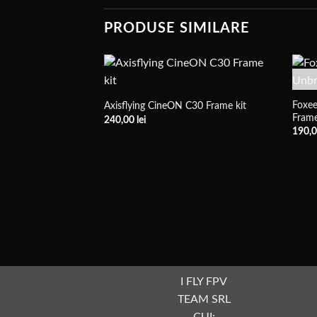
PRODUSE SIMILARE
Foxe
Axisflying CineON C30 Frame kit
Fram
240,00
lei
190,
I FLY FPV
TEAM SRL
CUI: