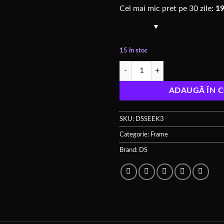
inițial
baza unei
Cel mai mic pret pe 30 zile:
19
singure
a
evaluări
fost:
220,00 le
15 în stoc
Cantitate DeepSpaceFPV Seeker 
ADAUGĂ ÎN 
SKU:
DSSEEK3
Categorie:
Frame
Brand:
DS