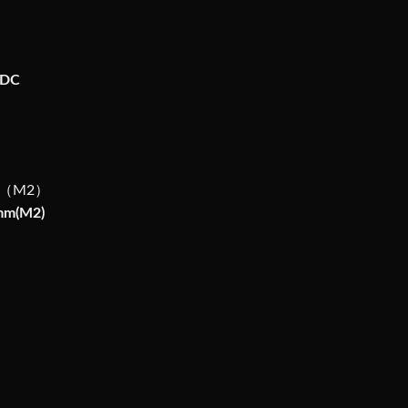
 DC
mm（M2）
m(M2)