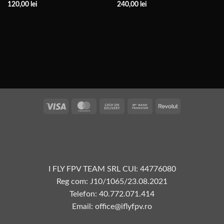
120,00
lei
240,00
lei
Vize
MasterCard
Plata
Transfer
Revolut
la
bancar
livrare
I FLY FPV TEAM SRL CUI: 44776080
Reg com: J10/1065/23.08.2021
Telefon: 40.772.071.414
Email: office@iflyfpv.ro