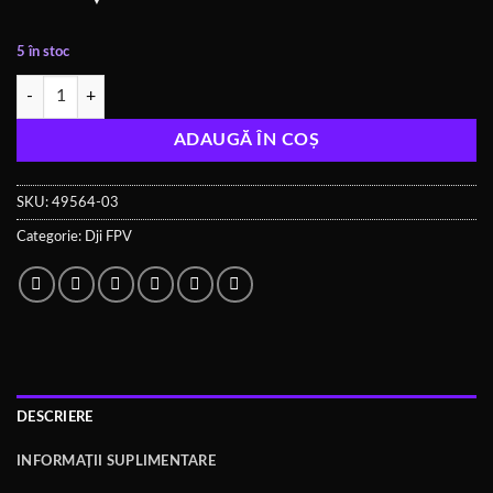
5 în stoc
Cantitate DJI O3 Air Unit Antenna
ADAUGĂ ÎN COȘ
SKU:
49564-03
Categorie:
Dji FPV
DESCRIERE
INFORMAȚII SUPLIMENTARE