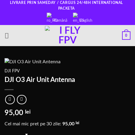
Salt
LIVRARE PRIN SAMEDAY / CARGUS 24/48H INTERNATIONAL
PACKETA
la
conținut
Română
English
0
DJI FPV
DJI O3 Air Unit Antenna
95,00
lei
lei
Cel mai mic pret pe 30 zile:
95,00