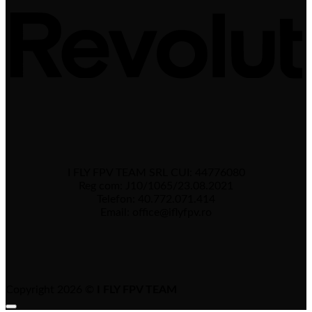
I FLY FPV TEAM SRL CUI: 44776080
Reg com: J10/1065/23.08.2021
Telefon: 40.772.071.414
Email: office@iflyfpv.ro
Copyright 2026 ©
I FLY FPV TEAM