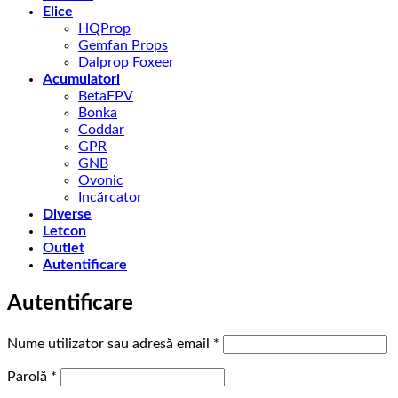
Elice
HQProp
Gemfan Props
Dalprop Foxeer
Acumulatori
BetaFPV
Bonka
Coddar
GPR
GNB
Ovonic
Incărcator
Diverse
Letcon
Outlet
Autentificare
Autentificare
Obligatoriu
Nume utilizator sau adresă email
*
Obligatoriu
Parolă
*