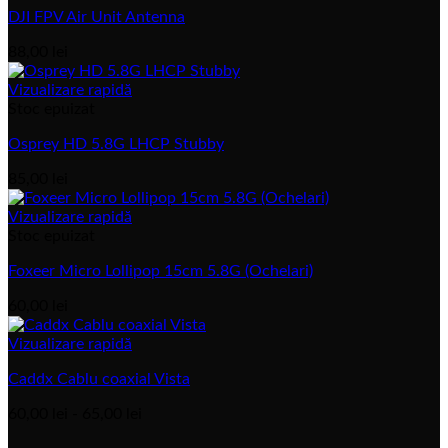
DJI FPV Air Unit Antenna
88,00
lei
Vizualizare rapidă
Stoc epuizat
Osprey HD 5.8G LHCP Stubby
85,00
lei
Vizualizare rapidă
Stoc epuizat
Foxeer Micro Lollipop 15cm 5.8G (Ochelari)
60,00
lei
Vizualizare rapidă
Caddx Cablu coaxial Vista
Interval
60,00
lei
-
65,00
lei
de
V