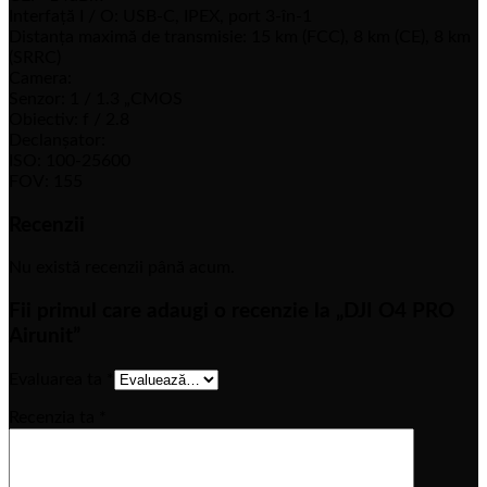
Interfață I / O: USB-C, IPEX, port 3-în-1
Distanța maximă de transmisie: 15 km (FCC), 8 km (CE), 8 km
(SRRC)
Camera:
Senzor: 1 / 1.3 „CMOS
Obiectiv: f / 2.8
Declanșator:
ISO: 100-25600
FOV: 155
Recenzii
Nu există recenzii până acum.
Fii primul care adaugi o recenzie la „DJI O4 PRO
Airunit”
Evaluarea ta
*
Recenzia ta
*