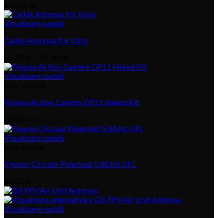
160,00
lei
Vizualizare rapidă
Caddx Antenna for Vista
Interval
50,00
lei
-
55,00
lei
de
prețuri:
Vizualizare rapidă
50,00 lei
Stoc epuizat
până
Flywoo Action Camera GP11 Naked Kit
la
55,00 lei
280,00
lei
Vizualizare rapidă
Stoc epuizat
Flywoo Circular Polarized 5.8GHz UFL
50,00
lei
Vizualizare rapidă