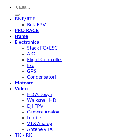
Caută
după:
BNF/RTF
BetaFPV
PRO RACE
Frame
Electronica
Stack FC+ESC
AIO
Flight Controller
Esc
GPS
Condensatori
Motoare
Video
HD Artosyn
Walksnail HD
Dji FPV
Camere Analog
Lentile
VTX Analog
Antene VTX
TX / RX