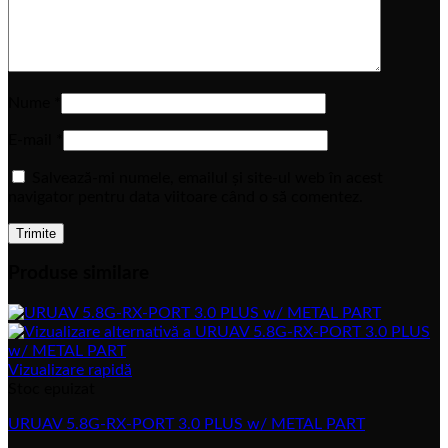
Nume
*
E-mail
*
Salvează-mi numele, emailul și site-ul web în acest
navigator pentru data viitoare când o să comentez.
Produse similare
Vizualizare rapidă
Stoc epuizat
URUAV 5.8G-RX-PORT 3.0 PLUS w/ METAL PART