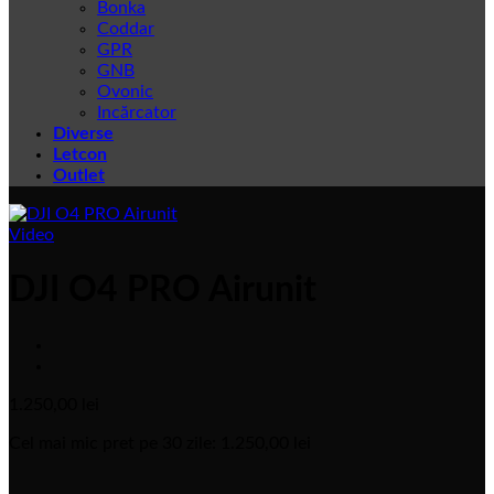
Bonka
Coddar
GPR
GNB
Ovonic
Incărcator
Diverse
Letcon
Outlet
Video
DJI O4 PRO Airunit
1.250,00
lei
Cel mai mic pret pe 30 zile:
1.250,00
lei