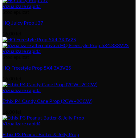
inițial
actual
a
este:
Vizualizare rapidă
fost:
10,00 lei.
Stoc epuizat
14,00 lei.
HQ Juicy Prop J37
16,00
lei
Vizualizare rapidă
Stoc epuizat
HQ Freestyle Prop 5X4.3X3V2S
16,00
lei
Vizualizare rapidă
Ethix P4 Candy Cane Prop (2CW+2CCW)
16,00
lei
Vizualizare rapidă
Ethix P3 Peanut Butter & Jelly Prop