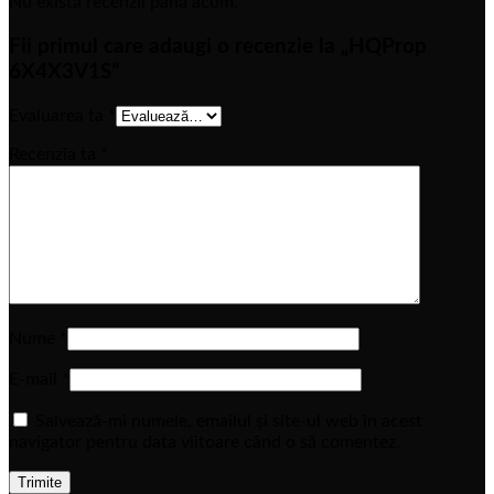
Nu există recenzii până acum.
Fii primul care adaugi o recenzie la „HQProp
6X4X3V1S”
Evaluarea ta
*
Recenzia ta
*
Nume
*
E-mail
*
Salvează-mi numele, emailul și site-ul web în acest
navigator pentru data viitoare când o să comentez.