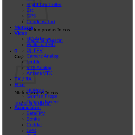
Flight Controller
Esc
GPS
Condensatori
Motoare
Niciun produs în coș.
Video
HD Artosyn
Înapoi la magazin
Walksnail HD
Dji FPV
0
Camere Analog
Coș
Lentile
VTX Analog
Antene VTX
TX / RX
Elice
HQProp
Niciun produs în coș.
Gemfan Props
Dalprop Foxeer
Înapoi la magazin
Acumulatori
BetaFPV
Bonka
Coddar
GPR