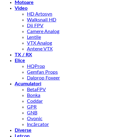
Motoare
Video
HD Artosyn
Walksnail HD
Dji FPV
Camere Analog
Lentile
VTX Analog
Antene VTX
TX / RX
Elice
HQProp
Gemfan Props
Dalprop Foxeer
Acumulatori
BetaFPV
Bonka
Coddar
GPR
GNB
Ovonic
Incărcator
Diverse
Letcon