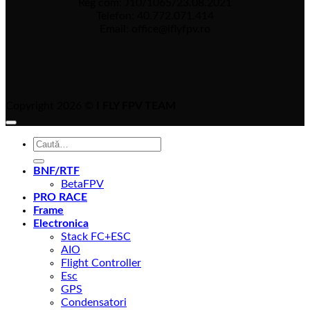
Reg com: J10/1065/23.08.2021
Telefon: 40.772.071.414
Email: office@iflyfpv.ro
Copyright 2026 ©
I FLY FPV TEAM
Caută
după:
BNF/RTF
BetaFPV
PRO RACE
Frame
Electronica
Stack FC+ESC
AIO
Flight Controller
Esc
GPS
Condensatori