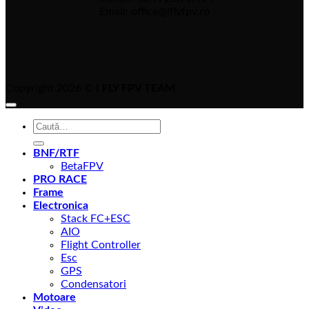
Email: office@iflyfpv.ro
Copyright 2026 ©
I FLY FPV TEAM
Caută
după:
BNF/RTF
BetaFPV
PRO RACE
Frame
Electronica
Stack FC+ESC
AIO
Flight Controller
Esc
GPS
Condensatori
Motoare