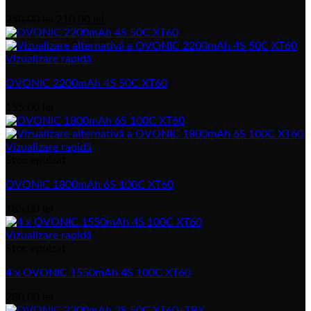
Prețul
Prețul
250,00
lei
210,00
lei
inițial
actual
a
este:
fost:
210,00 lei.
Vizualizare rapidă
250,00 lei.
OVONIC 2200mAh 4S 50C XT60
155,00
lei
Vizualizare rapidă
Stoc epuizat
OVONIC 1800mAh 6S 100C XT60
185,00
lei
Vizualizare rapidă
Stoc epuizat
4 x OVONIC 1550mAh 4S 100C XT60
280,00
lei