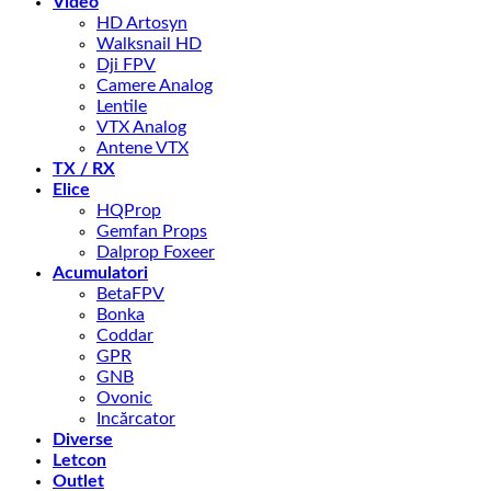
Video
HD Artosyn
Walksnail HD
Dji FPV
Camere Analog
Lentile
VTX Analog
Antene VTX
TX / RX
Elice
HQProp
Gemfan Props
Dalprop Foxeer
Acumulatori
BetaFPV
Bonka
Coddar
GPR
GNB
Ovonic
Incărcator
Diverse
Letcon
Outlet