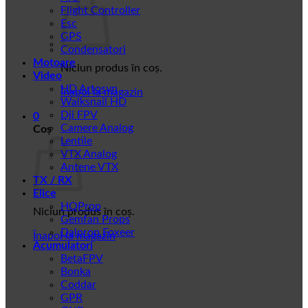
Flight Controller
Esc
GPS
Condensatori
Motoare
Niciun produs în coș.
Video
HD Artosyn
Înapoi la magazin
Walksnail HD
Dji FPV
0
Camere Analog
Coș
Lentile
VTX Analog
Antene VTX
TX / RX
Elice
HQProp
Niciun produs în coș.
Gemfan Props
Dalprop Foxeer
Înapoi la magazin
Acumulatori
BetaFPV
Bonka
Coddar
GPR