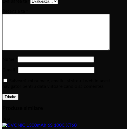
Evaluarea ta
*
Recenzia ta
*
Nume
*
E-mail
*
Salvează-mi numele, emailul și site-ul web în acest
navigator pentru data viitoare când o să comentez.
Produse similare
-9%