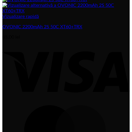
Vizualizare rapidă
OVONIC 2200mAh 2S 50C XT60+TRX
85,00
lei
V
M