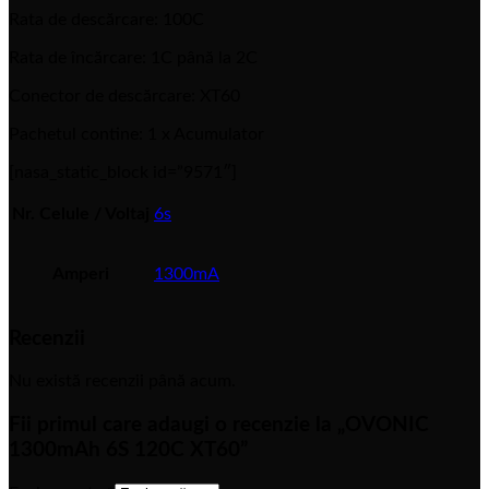
Rata de descărcare: 100C
Rata de încărcare: 1C până la 2C
Conector de descărcare: XT60
Pachetul contine: 1 x Acumulator
[nasa_static_block id=”9571″]
Nr. Celule / Voltaj
6s
Amperi
1300mA
Recenzii
Nu există recenzii până acum.
Fii primul care adaugi o recenzie la „OVONIC
1300mAh 6S 120C XT60”