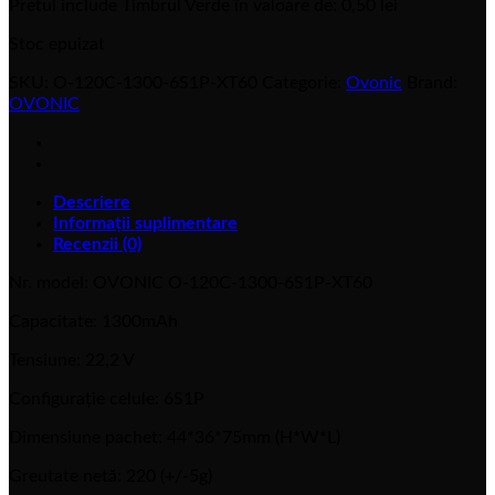
Pretul include Timbrul Verde în valoare de:
0,50
lei
Stoc epuizat
SKU:
O-120C-1300-6S1P-XT60
Categorie:
Ovonic
Brand:
OVONIC
Descriere
Informații suplimentare
Recenzii (0)
Nr. model: OVONIC O-120C-1300-6S1P-XT60
Capacitate: 1300mAh
Tensiune: 22,2 V
Configurație celule: 6S1P
Dimensiune pachet: 44*36*75mm (H*W*L)
Greutate netă: 220 (+/-5g)