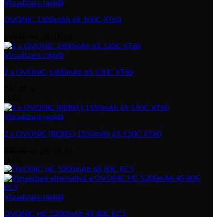
Vizualizare rapidă
OVONIC 1300mAh 6S 100C XT60
Prețul
Prețul
110,00
lei
100,00
lei
inițial
actual
a
este:
Vizualizare rapidă
fost:
100,00 lei.
2 x OVONIC 1400mAh 6S 130C XT60
110,00 lei.
280,00
lei
-19%
Vizualizare rapidă
2 x OVONIC (REBEL) 1550mAh 6S 150C XT60
Prețul
Prețul
360,00
lei
290,00
lei
inițial
actual
-16%
a
este:
fost:
290,00 lei.
360,00 lei.
Vizualizare rapidă
OVONIC HC 5200mAh 4S 80C EC5