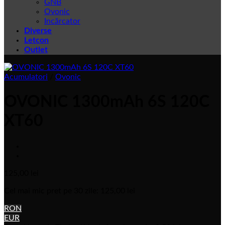
GNB
Ovonic
Incărcator
Diverse
Letcon
Outlet
Acumulatori
/
Ovonic
OVONIC 1300mAh 6S 120C
XT60
125,00
lei
Cel mai mic pret pe 30 zile:
125,00
lei
RON
EUR