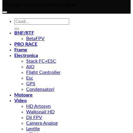
Copyright 2026 ©
I FLY FPV TEAM
Caută
după:
BNF/RTF
BetaFPV
PRO RACE
Frame
Electronica
Stack FC+ESC
AIO
Flight Controller
Esc
GPS
Condensatori
Motoare
Video
HD Artosyn
Walksnail HD
Dji FPV
Camere Analog
Lentile