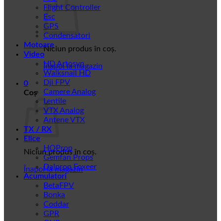
Flight Controller
Esc
GPS
Condensatori
Motoare
Niciun produs în coș.
Video
HD Artosyn
Înapoi la magazin
Walksnail HD
Dji FPV
0
Camere Analog
Coș
Lentile
VTX Analog
Antene VTX
TX / RX
Elice
HQProp
Niciun produs în coș.
Gemfan Props
Dalprop Foxeer
Înapoi la magazin
Acumulatori
BetaFPV
Bonka
Coddar
GPR