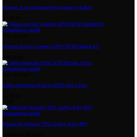
Flywoo 1.3g Universal Prop guard ( 4 Buc)
35,00
lei
Vizualizare rapidă
Stoc epuizat
Flywoo Action Camera GP9/GP10 Naked Kit
280,00
lei
Vizualizare rapidă
Stoc epuizat
Cablu extensie XT60 la XT30 tata 15cm
13,00
lei
-18%
Vizualizare rapidă
Protectie (Mount) TPU GoPro 8 (0~40°)
Prețul
Prețul
110,00
lei
90,00
lei