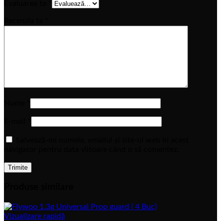
Evaluarea ta
*
Recenzia ta
*
Nume
*
E-mail
*
Salvează-mi numele, emailul și site-ul web în acest
navigator pentru data viitoare când o să comentez.
Produse similare
Vizualizare rapidă