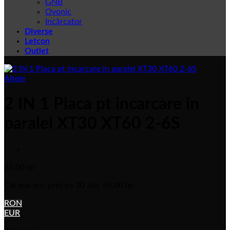
GNB
Ovonic
Incărcator
Diverse
Letcon
Outlet
Altele
2 IN 1 Placa pt incarcare in
paralel XT30 XT60 2-6S
65,00
lei
Cel mai mic pret pe 30 zile:
65,00
lei
RON
EUR