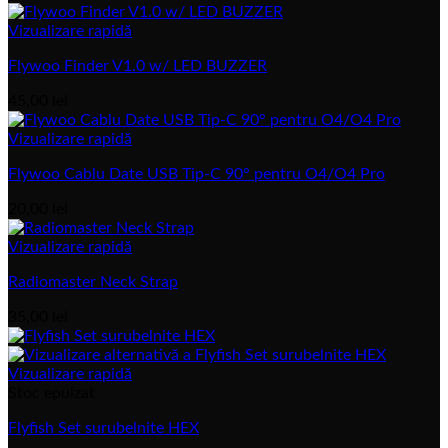
inițial
actual
a
este:
Vizualizare rapidă
fost:
90,00 lei.
Flywoo Finder V1.0 w/ LED BUZZER
110,00 lei.
45,00
lei
Vizualizare rapidă
Flywoo Cablu Date USB Tip-C 90° pentru O4/O4 Pro
20,00
lei
Vizualizare rapidă
Radiomaster Neck Strap
35,00
lei
Vizualizare rapidă
Stoc epuizat
Flyfish Set surubelnite HEX