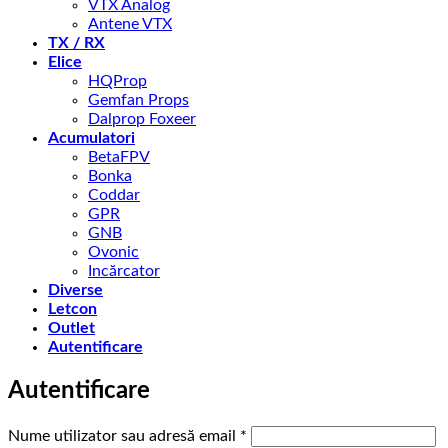
VTX Analog
Antene VTX
TX / RX
Elice
HQProp
Gemfan Props
Dalprop Foxeer
Acumulatori
BetaFPV
Bonka
Coddar
GPR
GNB
Ovonic
Incărcator
Diverse
Letcon
Outlet
Autentificare
Autentificare
Obligatoriu
Nume utilizator sau adresă email
*