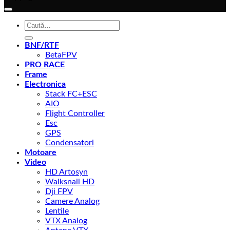
Caută
după:
BNF/RTF
BetaFPV
PRO RACE
Frame
Electronica
Stack FC+ESC
AIO
Flight Controller
Esc
GPS
Condensatori
Motoare
Video
HD Artosyn
Walksnail HD
Dji FPV
Camere Analog
Lentile
VTX Analog