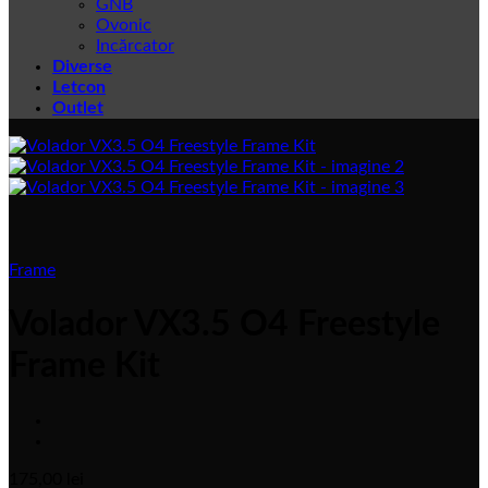
GNB
Ovonic
Incărcator
Diverse
Letcon
Outlet
Frame
Volador VX3.5 O4 Freestyle
Frame Kit
175,00
lei