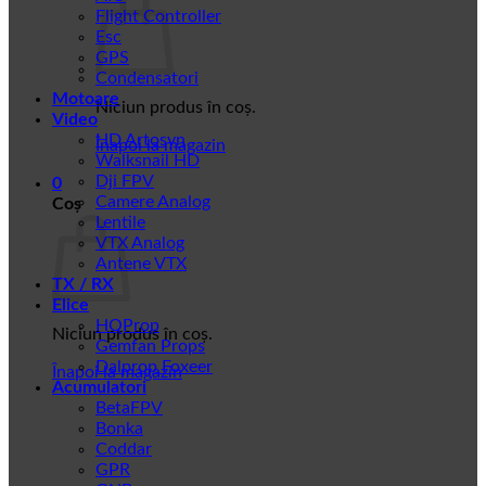
Flight Controller
Esc
GPS
Condensatori
Motoare
Niciun produs în coș.
Video
HD Artosyn
Înapoi la magazin
Walksnail HD
Dji FPV
0
Camere Analog
Coș
Lentile
VTX Analog
Antene VTX
TX / RX
Elice
HQProp
Niciun produs în coș.
Gemfan Props
Dalprop Foxeer
Înapoi la magazin
Acumulatori
BetaFPV
Bonka
Coddar
GPR