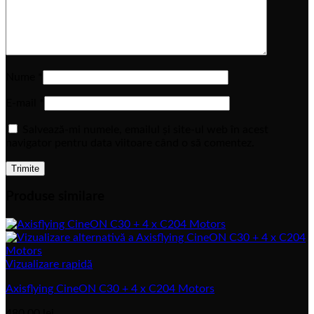
Nume
*
E-mail
*
Salvează-mi numele, emailul și site-ul web în acest
navigator pentru data viitoare când o să comentez.
Produse similare
Vizualizare rapidă
Axisflying CineON C30 + 4 x C204 Motors
480,00
lei