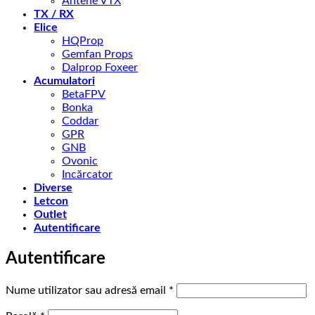
Antene VTX
TX / RX
Elice
HQProp
Gemfan Props
Dalprop Foxeer
Acumulatori
BetaFPV
Bonka
Coddar
GPR
GNB
Ovonic
Incărcator
Diverse
Letcon
Outlet
Autentificare
Autentificare
Obligatoriu
Nume utilizator sau adresă email
*