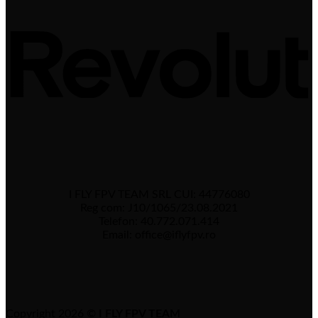
I FLY FPV TEAM SRL CUI: 44776080
Reg com: J10/1065/23.08.2021
Telefon: 40.772.071.414
Email: office@iflyfpv.ro
Copyright 2026 ©
I FLY FPV TEAM