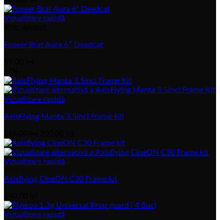
Vizualizare rapidă
Stoc epuizat
Foxeer Brat Aura 6″ Deadcat
55,00
lei
-7%
Vizualizare rapidă
AxisFlying Manta 3.5inci Frame Kit
Prețul
Prețul
215,00
lei
200,00
lei
inițial
actual
a
este:
fost:
200,00 lei.
Vizualizare rapidă
215,00 lei.
Axisflying CineON C30 Frame kit
240,00
lei
Vizualizare rapidă