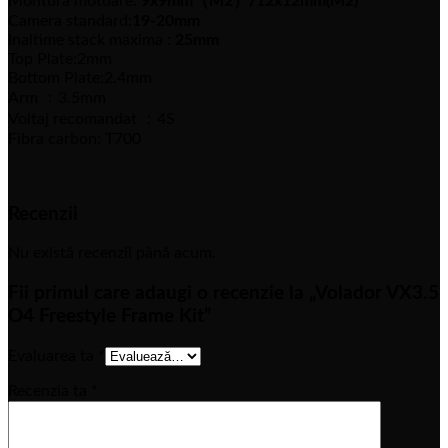
Montura motoare:
9x9mm（M2）/12x12mm(M2)
Camera standard:
19-20mm
Inaltime stack maxima :
25mm
Top Plate:2mm
Bottom Plate:2.4mm
Arm ：3.5mm
Voltaj recomandat ：4S
Fibra carbon: T700
Recenzii
Nu există recenzii până acum.
Fii primul care adaugi o recenzie la „Volador VX3.5
O4 Freestyle Frame Kit”
Evaluarea ta
*
Recenzia ta
*