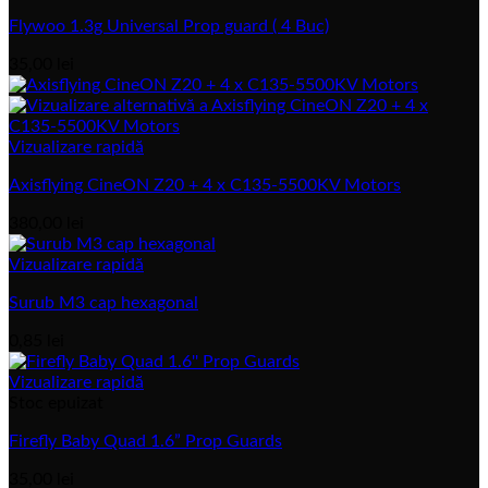
Flywoo 1.3g Universal Prop guard ( 4 Buc)
35,00
lei
Vizualizare rapidă
Axisflying CineON Z20 + 4 x C135-5500KV Motors
380,00
lei
Vizualizare rapidă
Surub M3 cap hexagonal
0,85
lei
Vizualizare rapidă
Stoc epuizat
Firefly Baby Quad 1.6” Prop Guards
35,00
lei