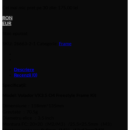
Cel mai mic pret pe 30 zile:
175,00
lei
RON
EUR
Stoc epuizat
SKU:
26663-2-1
Categorie:
Frame
Descriere
Recenzii (0)
Specificații:
Model: Volador VX3.5 O4 Freestyle Frame Kit
Dimensiune：118mm*135mm
Greutate ：70.5g
Diametru elice ：3.5 inch
Montura FC: 20×20（M2/M3）/25.5×25.5mm（M3）