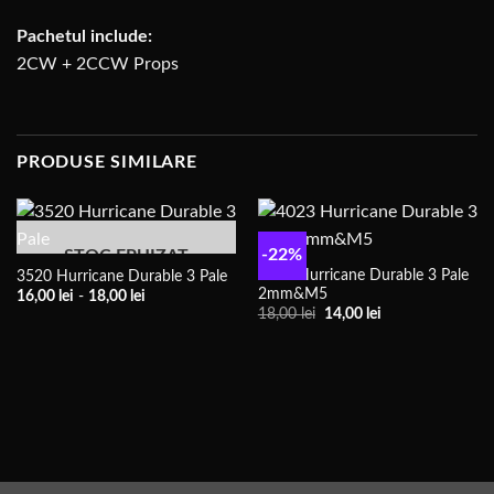
Pachetul include:
2CW + 2CCW Props
PRODUSE SIMILARE
-22%
STOC EPUIZAT
4023 Hurricane Durable 3 Pale
3520 Hurricane Durable 3 Pale
2mm&M5
Interval
16,00
lei
-
18,00
lei
de
Prețul
Prețul
18,00
lei
14,00
lei
prețuri:
inițial
actual
16,00 lei
a
este:
până
fost:
14,00 lei.
la
18,00 lei.
18,00 lei