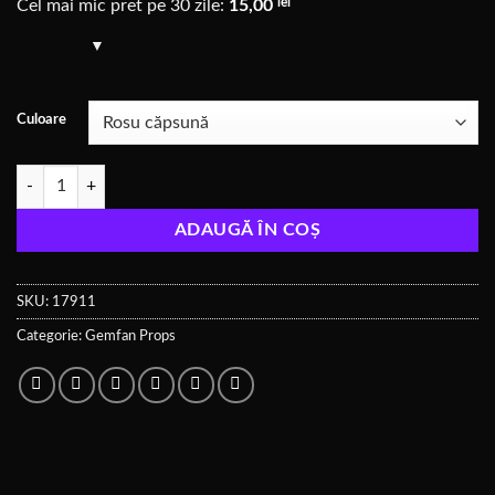
lei
Cel mai mic pret pe 30 zile:
15,00
Culoare
Cantitate F4 Freestyle4S Durable 3 (51363)
ADAUGĂ ÎN COȘ
SKU:
17911
Categorie:
Gemfan Props