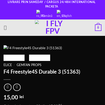
Salt
LIVRARE PRIN SAMEDAY / CARGUS 24/48H INTERNATIONAL
PACKETA
la
conținut
Română
English
0
ELICE
/
GEMFAN PROPS
F4 Freestyle4S Durable 3 (51363)
15,00
lei