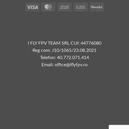
Vize
MasterCard
Plata
Transfer
Revolut
la
bancar
livrare
I FLY FPV TEAM SRL CUI: 44776080
Reg com: J10/1065/23.08.2021
Telefon: 40.772.071.414
Email: office@iflyfpv.ro