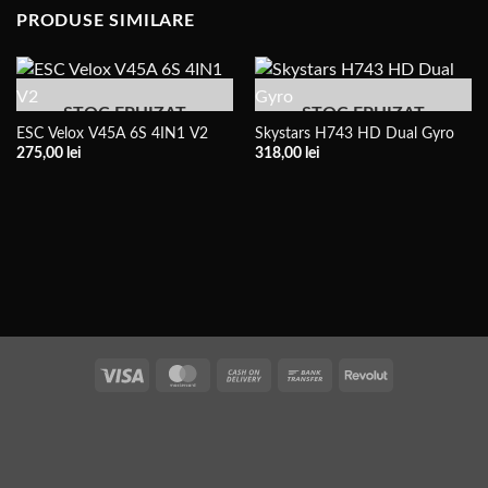
PRODUSE SIMILARE
STOC EPUIZAT
STOC EPUIZAT
ESC Velox V45A 6S 4IN1 V2
Skystars H743 HD Dual Gyro
275,00
lei
318,00
lei
Vize
MasterCard
Plata
Transfer
Revolut
la
bancar
livrare