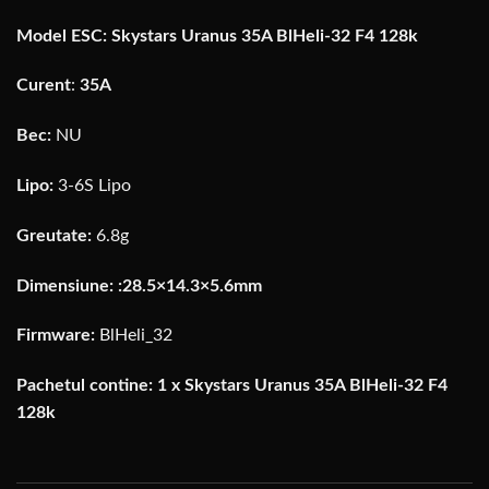
Model ESC: Skystars Uranus 35A BlHeli-32 F4 128k
Curent
:
35A
Bec:
NU
Lipo:
3-6S Lipo
Greutate:
6.8g
Dimensiune: :28.5×14.3×5.6mm
Firmware:
BlHeli_32
Pachetul contine: 1 x Skystars Uranus 35A BlHeli-32 F4
128k