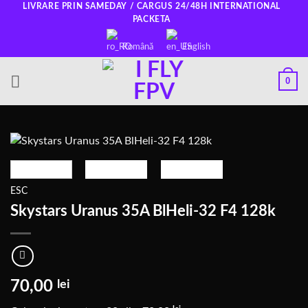
Salt
LIVRARE PRIN SAMEDAY / CARGUS 24/48H INTERNATIONAL
PACKETA
la
conținut
Română
English
0
ESC
Skystars Uranus 35A BlHeli-32 F4 128k
70,00
lei