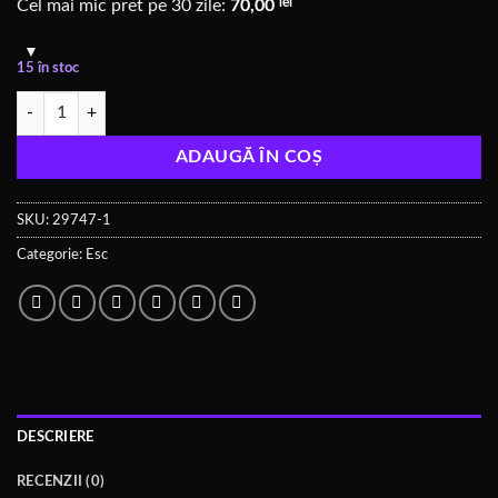
lei
Cel mai mic pret pe 30 zile:
70,00
15 în stoc
Cantitate Skystars Uranus 35A BlHeli-32 F4 128k
ADAUGĂ ÎN COȘ
SKU:
29747-1
Categorie:
Esc
DESCRIERE
RECENZII (0)