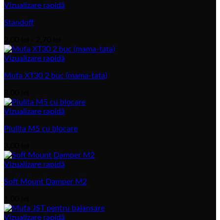
prețuri:
Vizualizare rapidă
4,00 lei
Standoff
până
la
Interval
2,00
lei
-
2,70
lei
12,00 lei
de
prețuri:
Vizualizare rapidă
2,00 lei
Mufa XT30 2 buc (mama-tata)
până
la
8,00
lei
2,70 lei
Vizualizare rapidă
Piulita M5 cu blocare
3,00
lei
Vizualizare rapidă
Soft Mount Damper M2
1,00
lei
Vizualizare rapidă