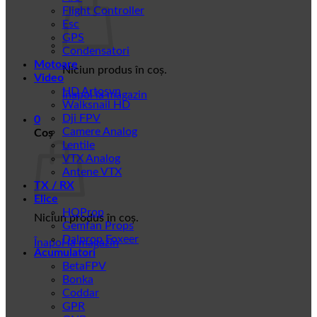
Flight Controller
Esc
GPS
Condensatori
Motoare
Niciun produs în coș.
Video
HD Artosyn
Înapoi la magazin
Walksnail HD
Dji FPV
0
Camere Analog
Coș
Lentile
VTX Analog
Antene VTX
TX / RX
Elice
HQProp
Niciun produs în coș.
Gemfan Props
Dalprop Foxeer
Înapoi la magazin
Acumulatori
BetaFPV
Bonka
Coddar
GPR