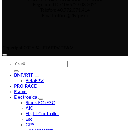
Reg com: J10/1065/23.08.2021
Telefon: 40.772.071.414
Email: office@iflyfpv.ro
Copyright 2026 ©
I FLY FPV TEAM
Caută
după:
BNF/RTF
BetaFPV
PRO RACE
Frame
Electronica
Stack FC+ESC
AIO
Flight Controller
Esc
GPS