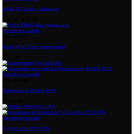
Mufa JST pentru balansare
Interval
5,00
lei
-
6,00
lei
de
prețuri:
Vizualizare rapidă
5,00 lei
Stoc epuizat
până
Mufa XT60 2 buc (mama-tata)
la
6,00 lei
8,00
lei
Vizualizare rapidă
Stoc epuizat
Radiomaster Pocket ELRS
390,00
lei
Vizualizare rapidă
FlyFish Mini M10 GPS