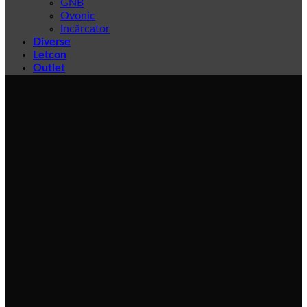
GNB
Ovonic
Incărcator
Diverse
Letcon
Outlet