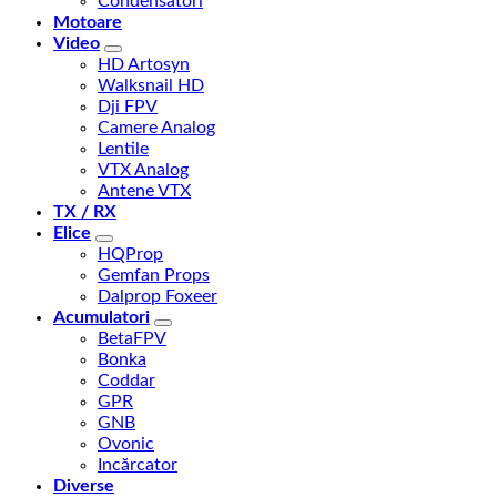
Condensatori
Motoare
Video
HD Artosyn
Walksnail HD
Dji FPV
Camere Analog
Lentile
VTX Analog
Antene VTX
TX / RX
Elice
HQProp
Gemfan Props
Dalprop Foxeer
Acumulatori
BetaFPV
Bonka
Coddar
GPR
GNB
Ovonic
Incărcator
Diverse