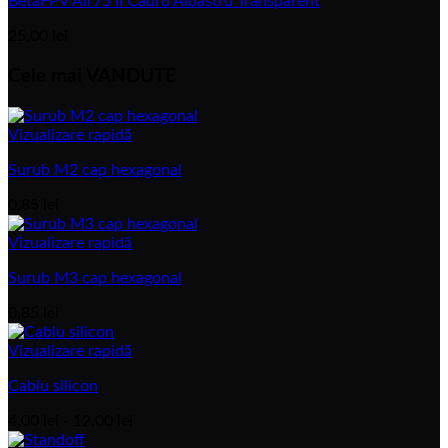
BetaFPV Air75 II Cadru Albastru Transparent
25,00
lei
Cele mai VANDUTE
Vizualizare rapidă
Surub M2 cap hexagonal
0,85
lei
Vizualizare rapidă
Surub M3 cap hexagonal
0,85
lei
Vizualizare rapidă
Cablu silicon
Interval
4,00
lei
-
12,00
lei
de