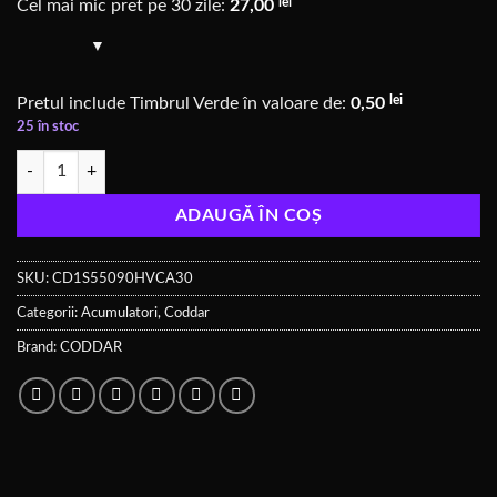
lei
Cel mai mic pret pe 30 zile:
27,00
lei
Pretul include Timbrul Verde în valoare de:
0,50
25 în stoc
Cantitate CODDAR HV 550mAh 1S 90C A30
ADAUGĂ ÎN COȘ
SKU:
CD1S55090HVCA30
Categorii:
Acumulatori
,
Coddar
Brand:
CODDAR