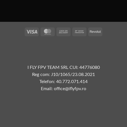
Vize
MasterCard
Plata
Transfer
Revolut
la
bancar
livrare
I FLY FPV TEAM SRL CUI: 44776080
Reg com: J10/1065/23.08.2021
Telefon: 40.772.071.414
Email: office@iflyfpv.ro