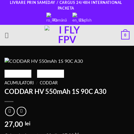
Salt
LIVRARE PRIN SAMEDAY / CARGUS 24/48H INTERNATIONAL
PACKETA
la
conținut
Română
English
0
ACUMULATORI
/
CODDAR
CODDAR HV 550mAh 1S 90C A30
27,00
lei