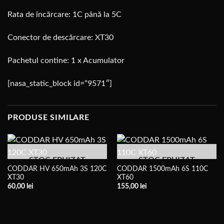
Rata de încărcare: 1C până la 5C
Conector de descărcare: XT30
Pachetul contine: 1 x Acumulator
[nasa_static_block id=”9571″]
PRODUSE SIMILARE
STOC EPUIZAT
STOC EPUIZAT
CODDAR HV 650mAh 3S 120C
CODDAR 1500mAh 6S 110C
XT30
XT60
60,00
lei
155,00
lei