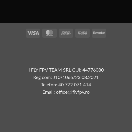
Vize
MasterCard
Plata
Transfer
Revolut
la
bancar
livrare
I FLY FPV TEAM SRL CUI: 44776080
Reg com: J10/1065/23.08.2021
Telefon: 40.772.071.414
Email: office@iflyfpv.ro