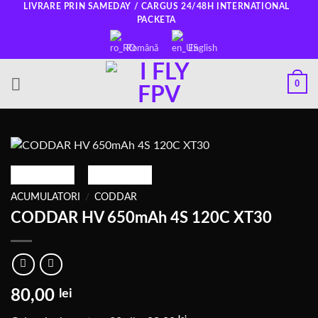
Salt
LIVRARE PRIN SAMEDAY / CARGUS 24/48H INTERNATIONAL
PACKETA
la
conținut
Română
English
0
ACUMULATORI
/
CODDAR
CODDAR HV 650mAh 4S 120C XT30
80,00
lei