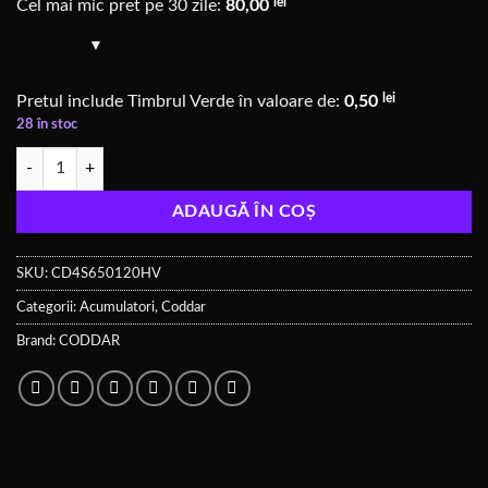
lei
Cel mai mic pret pe 30 zile:
80,00
lei
Pretul include Timbrul Verde în valoare de:
0,50
28 în stoc
Cantitate CODDAR HV 650mAh 4S 120C XT30
ADAUGĂ ÎN COȘ
SKU:
CD4S650120HV
Categorii:
Acumulatori
,
Coddar
Brand:
CODDAR